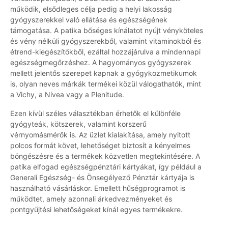
működik, elsődleges célja pedig a helyi lakosság
gyógyszerekkel való ellátása és egészségének
támogatása. A patika bőséges kínálatot nyújt vényköteles
és vény nélküli gyógyszerekből, valamint vitaminokból és
étrend-kiegészítőkből, ezáltal hozzájárulva a mindennapi
egészségmegőrzéshez. A hagyományos gyógyszerek
mellett jelentős szerepet kapnak a gyógykozmetikumok
is, olyan neves márkák termékei közül válogathatók, mint
a Vichy, a Nivea vagy a Plenitude.
Ezen kívül széles választékban érhetők el különféle
gyógyteák, kötszerek, valamint korszerű
vérnyomásmérők is. Az üzlet kialakítása, amely nyitott
polcos formát követ, lehetőséget biztosít a kényelmes
böngészésre és a termékek közvetlen megtekintésére. A
patika elfogad egészségpénztári kártyákat, így például a
Generali Egészség- és Önsegélyező Pénztár kártyája is
használható vásárláskor. Emellett hűségprogramot is
működtet, amely azonnali árkedvezményeket és
pontgyűjtési lehetőségeket kínál egyes termékekre.