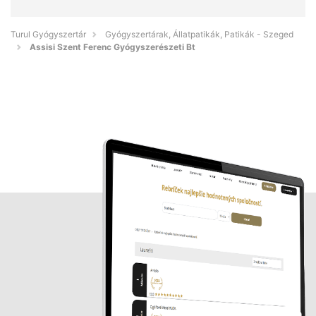
Turul Gyógyszertár
Gyógyszertárak, Állatpatikák, Patikák - Szeged
Assisi Szent Ferenc Gyógyszerészeti Bt