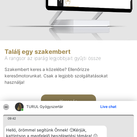
Találj egy szakembert
A rangsor az iparág legjobbjait gyűjti össze
Szakembert keres a közelébe? Ellenőrizze
keresőmotorunkat. Csak a legjobb szolgáltatásokat
használja!
Keresés
TURUL Gyógyszertár
Live chat
09:42
Helló, örömmel segítünk Önnek! 🙂Kérjük,
kattintson a megfelelő beszélgetési témára! 🙂