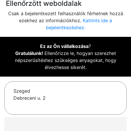
Ellenőrzött weboldalak
Csak a bejelentkezett felhasználók férhetnek hozzá
ezekhez az információkhoz.
Kattints ide a
bejelentkezéshez.
Ez az Ön vállalkozása
?
Gratulálunk!
Ellenőrizze le, hogyan szerezhet
népszerűsítéshez szükséges anyagokat, hogy
élvezhesse sikerét.
Szeged
Debreceni u. 2