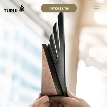
Iratkozz fel