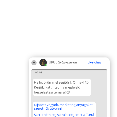
TURUL Gyógyszertár
Live chat
07:03
Helló, örömmel segítünk Önnek! 🙂
Kérjük, kattintson a megfelelő
beszélgetési témára! 🙂
Díjazott vagyok, marketing anyagokat
szeretnék átvenni
Szeretném regisztrálni cégemet a Turul