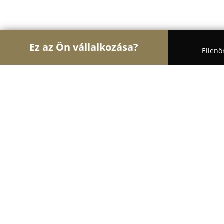
Ez az Ön vállalkozása?
Ellenő
Turul Gyógyszertár
Gyógyszertárak, Állatpatikák
Aranyszarvas Gyógyszertár és Patik
8.9
(34)