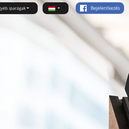
Bejelentkezés
gyéb iparágak