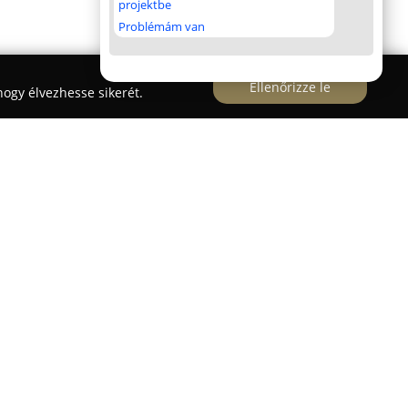
projektbe
Problémám van
Ellenőrizze le
ogy élvezhesse sikerét.
lható
Aranyszarvas Gyógyszertár
magas szintű
biztosít a helyi lakosság és a környékbeli emberek
en megközelíthető, és kényelmes parkolási
gíti a zökkenőmentes ügyintézést az egészségügyi
ívül széles termékkínálat, amely felöleli a