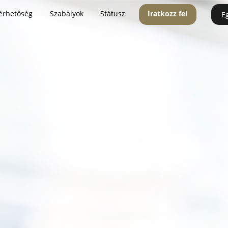
érhetőség
Szabályok
Státusz
Iratkozz fel
E