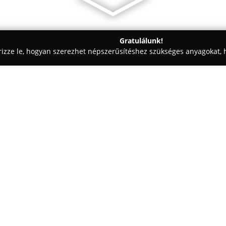
Gratulálunk!
rizze le, hogyan szerezhet népszerűsítéshez szükséges anyagokat, h
, Patikák - Nagyatád
Aranyszarvas Gyógyszertár és Patika
a
Egy cég:
A Nagyatád központjában talá
gyógyszertári szolgáltatásokat 
számára. A gyógyszertár könny
lehetőséget nyújt, amely előse
Mutass többet >>
szükségletek területén.
A patika egyik fő előnye a rendk