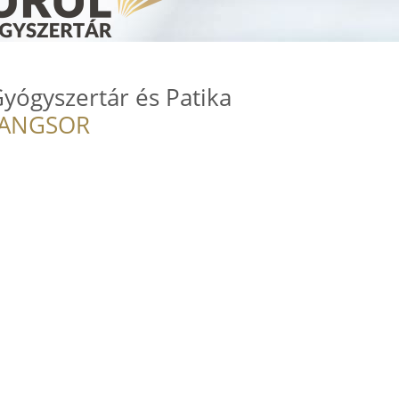
yógyszertár és Patika
RANGSOR