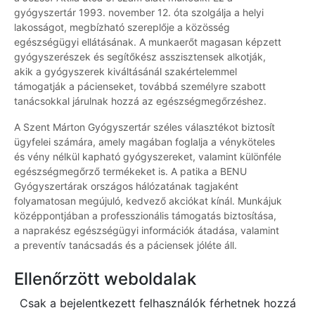
gyógyszertár 1993. november 12. óta szolgálja a helyi
lakosságot, megbízható szereplője a közösség
egészségügyi ellátásának. A munkaerőt magasan képzett
gyógyszerészek és segítőkész asszisztensek alkotják,
akik a gyógyszerek kiváltásánál szakértelemmel
támogatják a pácienseket, továbbá személyre szabott
tanácsokkal járulnak hozzá az egészségmegőrzéshez.
A Szent Márton Gyógyszertár széles választékot biztosít
ügyfelei számára, amely magában foglalja a vényköteles
és vény nélkül kapható gyógyszereket, valamint különféle
egészségmegőrző termékeket is. A patika a BENU
Gyógyszertárak országos hálózatának tagjaként
folyamatosan megújuló, kedvező akciókat kínál. Munkájuk
középpontjában a professzionális támogatás biztosítása,
a naprakész egészségügyi információk átadása, valamint
a preventív tanácsadás és a páciensek jóléte áll.
Ellenőrzött weboldalak
Csak a bejelentkezett felhasználók férhetnek hozzá