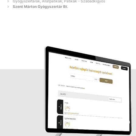
Gyógyszertárak, Állatpatikák, Patikák - Szabadkígyós
Szent Márton Gyógyszertár Bt.