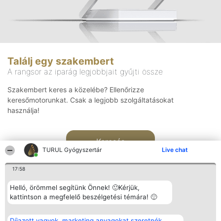
Találj egy szakembert
A rangsor az iparág legjobbjait gyűjti össze
Szakembert keres a közelébe? Ellenőrizze
keresőmotorunkat. Csak a legjobb szolgáltatásokat
használja!
Keresés
TURUL Gyógyszertár
Live chat
17:58
Helló, örömmel segítünk Önnek! 🙂Kérjük,
kattintson a megfelelő beszélgetési témára! 🙂
Rangsorszervező
Népszavazás
Elérhetőség
Díjazott vagyok, marketing anyagokat szeretnék