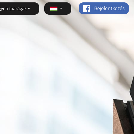
Bejelentkezés
gyéb iparágak