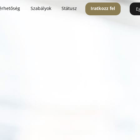
érhetőség
Szabályok
Státusz
Iratkozz fel
E