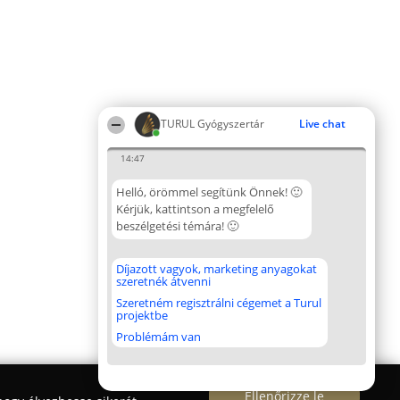
TURUL Gyógyszertár
Live chat
14:47
Helló, örömmel segítünk Önnek! 🙂
Kérjük, kattintson a megfelelő
beszélgetési témára! 🙂
Díjazott vagyok, marketing anyagokat
szeretnék átvenni
Szeretném regisztrálni cégemet a Turul
projektbe
Problémám van
Ellenőrizze le