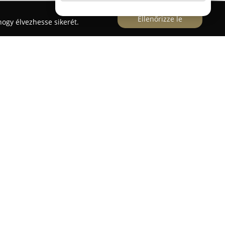
Ellenőrizze le
ogy élvezhesse sikerét.
ecskemét belvárosában, a Kápolna utca 15. szám
lex gyógyszertári szolgáltatásokat kínál. Ez a
t a gyógyszerellátás folyamatos biztosítását és az
 tűzte ki célul. Termékkínálatában nemcsak
lnek, hanem hangsúlyt helyez a szépség- és
nt orvosi eszközök, műszerek és kellékek
 dolgozó tapasztalt csapat igyekszik minden
enni személyre szabott figyelemmel és szakszerű