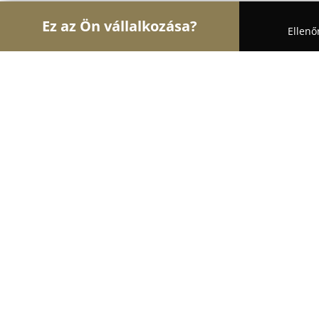
Ez az Ön vállalkozása?
Ellenő
Turul Gyógyszertár
Gyógyszertárak, Állatpatikák
Szent Benedek EuroPatika
8.4
(193)
Kecskemét, Kecskemét
Mutasd a telefonszámot