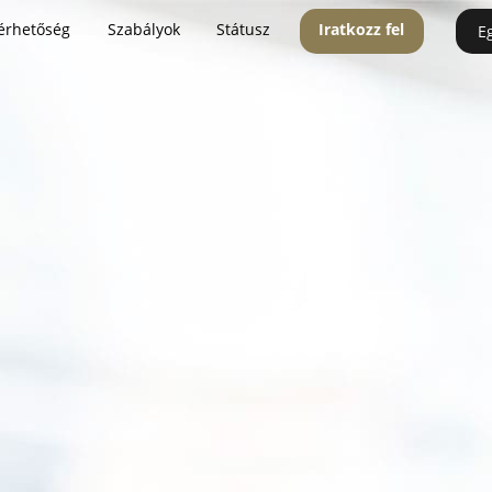
érhetőség
Szabályok
Státusz
Iratkozz fel
E