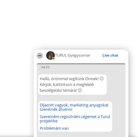
TURUL Gyógyszertár
Live chat
04:33
Helló, örömmel segítünk Önnek! 🙂
Kérjük, kattintson a megfelelő
beszélgetési témára! 🙂
Díjazott vagyok, marketing anyagokat
szeretnék átvenni
Szeretném regisztrálni cégemet a Turul
projektbe
Problémám van