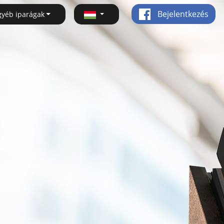
Bejelentkezés
gyéb iparágak