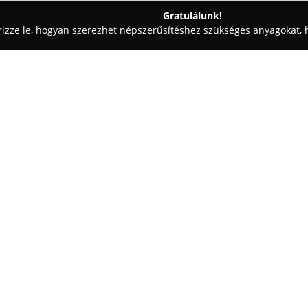
Gratulálunk!
rizze le, hogyan szerezhet népszerűsítéshez szükséges anyagokat, h
, Patikák - Kecskemét
Szent Benedek EuroPatika
Egy cég:
A
Szent Benedek EuroPatika
K
alatti címen működik, ahol komp
közforgalmú gyógyszertár főkén
egészségmegőrzés elősegítését
Mutass többet >>
különböző gyógyszerek szerepe
egészségápolási cikkek, valami
értékesítésére is.
A Szent Benedek EuroPatikában
látogató elvárásainak eleget t