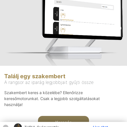
Találj egy szakembert
A rangsor az iparág legjobbjait gyűjti össze
Szakembert keres a közelébe? Ellenőrizze
keresőmotorunkat. Csak a legjobb szolgáltatásokat
használja!
Keresés