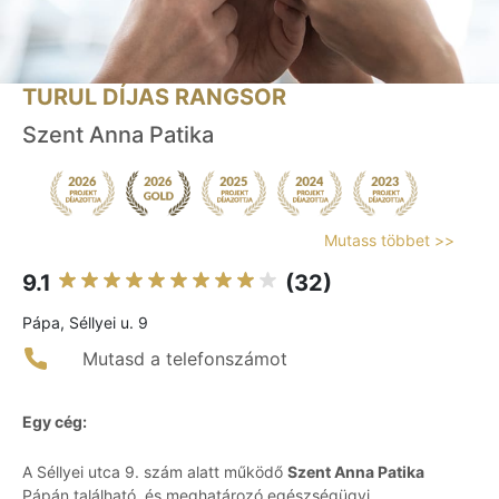
TURUL DÍJAS RANGSOR
Szent Anna Patika
Mutass többet >>
9.1
(32)
Pápa, Séllyei u. 9
Mutasd a telefonszámot
Egy cég:
A Séllyei utca 9. szám alatt működő
Szent Anna Patika
Pápán található, és meghatározó egészségügyi