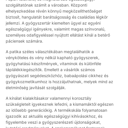
szolgáltatónak számít a városban. Központi
elhelyezkedése révén könnyű megközelíthetőséget
biztosít, hangulatát barátságosság és családias légkör
jellemzi. A gyógyszertár kiemelten ügyel az egyéni
egészségügyi igényekre, valamint magas színvonalú,
személyes odafigyeléssel nyújtott ellátást kínál a betérő
páciensek számára.
A patika széles választékában megtalálhatók a
vényköteles és vény nélkül kapható gyógyszerek,
gyógyhatású készítmények, vitaminok és különféle
táplálékkiegészítők. Emellett a vásárlók számos
gyógyászati segédeszközhöz, babaápolási cikkhez és
gyógykozmetikumhoz is hozzájuthatnak, melyek mind az
életminőség javítását szolgálják.
A kínálat kialakításakor valamennyi korosztály
szükségleteit igyekeznek lefedni, a kismamáktól egészen
az idősebb generációkig. A termékskála folyamatosan
igazodik az aktuális egészségügyi kihívásokhoz, és
figyelembe veszi a gyógyszerészeti újdonságokat,