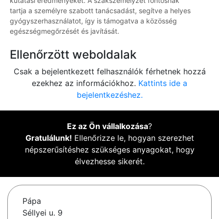
kutatási eredményeket. A szakszemélyzet fontosnak
tartja a személyre szabott tanácsadást, segítve a helyes
gyógyszerhasználatot, így is támogatva a közösség
egészségmegőrzését és javítását.
Ellenőrzött weboldalak
Csak a bejelentkezett felhasználók férhetnek hozzá
ezekhez az információkhoz.
Kattints ide a
bejelentkezéshez.
Ez az Ön vállalkozása
?
Gratulálunk!
Ellenőrizze le, hogyan szerezhet
népszerűsítéshez szükséges anyagokat, hogy
élvezhesse sikerét.
Pápa
Séllyei u. 9