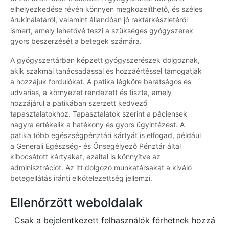
elhelyezkedése révén könnyen megközelíthető, és széles
árukínálatáról, valamint állandóan jó raktárkészletéről
ismert, amely lehetővé teszi a szükséges gyógyszerek
gyors beszerzését a betegek számára.
A gyógyszertárban képzett gyógyszerészek dolgoznak,
akik szakmai tanácsadással és hozzáértéssel támogatják
a hozzájuk fordulókat. A patika légköre barátságos és
udvarias, a környezet rendezett és tiszta, amely
hozzájárul a patikában szerzett kedvező
tapasztalatokhoz. Tapasztalatok szerint a páciensek
nagyra értékelik a hatékony és gyors ügyintézést. A
patika több egészségpénztári kártyát is elfogad, például
a Generali Egészség- és Önsegélyező Pénztár által
kibocsátott kártyákat, ezáltal is könnyítve az
adminisztrációt. Az itt dolgozó munkatársakat a kiváló
betegellátás iránti elkötelezettség jellemzi.
Ellenőrzött weboldalak
Csak a bejelentkezett felhasználók férhetnek hozzá