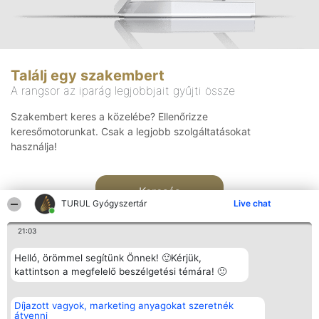
Találj egy szakembert
A rangsor az iparág legjobbjait gyűjti össze
Szakembert keres a közelébe? Ellenőrizze
keresőmotorunkat. Csak a legjobb szolgáltatásokat
használja!
Keresés
TURUL Gyógyszertár
Live chat
21:03
Helló, örömmel segítünk Önnek! 🙂Kérjük,
kattintson a megfelelő beszélgetési témára! 🙂
Rangsorszervező
Népszavazás
Elérhetőség
Díjazott vagyok, marketing anyagokat szeretnék
SC Beautiful Company S.R.L.
Nyertesek
Elérhetőség
átvenni
Bulevardul Aleea Timișul De
Az összes