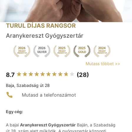
TURUL DÍJAS RANGSOR
Aranykereszt Gyógyszertár
Mutass többet >>
8.7
(28)
Baja, Szabadság út 28
Mutasd a telefonszámot
Egy cég:
A bajai
Aranykereszt Gyógyszertár
Baján, a Szabadság
út 28. szám alatt működik. A gyógyszertár központi