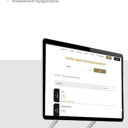
Aranykereszt Gyógyszertár