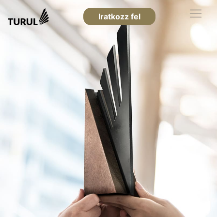
Iratkozz fel