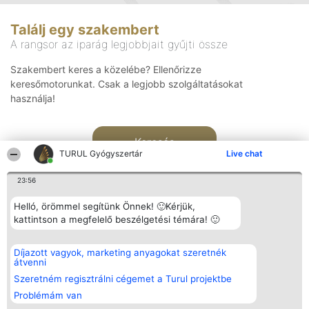
Találj egy szakembert
A rangsor az iparág legjobbjait gyűjti össze
Szakembert keres a közelébe? Ellenőrizze
keresőmotorunkat. Csak a legjobb szolgáltatásokat
használja!
Keresés
TURUL Gyógyszertár
Live chat
23:56
Helló, örömmel segítünk Önnek! 🙂Kérjük,
kattintson a megfelelő beszélgetési témára! 🙂
Rangsorszervező
Népszavazás
Elérhetőség
Díjazott vagyok, marketing anyagokat szeretnék
SC Beautiful Company S.R.L.
Nyertesek
Elérhetőség
átvenni
Bulevardul Aleea Timișul De
Az összes
Sus Nr. 2, Bl. A30, Sc. A, Et.
díjazottak
Szeretném regisztrálni cégemet a Turul projektbe
4, Ap. 13
listája
Problémám van
Bukarest 53-238
Szabályok
Adószám 36737675
Státusz