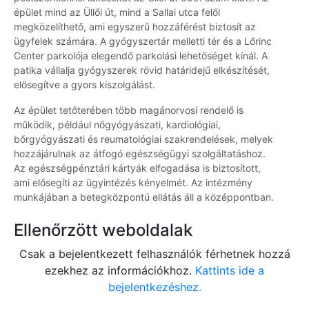
épület mind az Üllői út, mind a Sallai utca felől
megközelíthető, ami egyszerű hozzáférést biztosít az
ügyfelek számára. A gyógyszertár melletti tér és a Lőrinc
Center parkolója elegendő parkolási lehetőséget kínál. A
patika vállalja gyógyszerek rövid határidejű elkészítését,
elősegítve a gyors kiszolgálást.
Az épület tetőterében több magánorvosi rendelő is
működik, például nőgyógyászati, kardiológiai,
bőrgyógyászati és reumatológiai szakrendelések, melyek
hozzájárulnak az átfogó egészségügyi szolgáltatáshoz.
Az egészségpénztári kártyák elfogadása is biztosított,
ami elősegíti az ügyintézés kényelmét. Az intézmény
munkájában a betegközpontú ellátás áll a középpontban.
Ellenőrzött weboldalak
Csak a bejelentkezett felhasználók férhetnek hozzá
ezekhez az információkhoz.
Kattints ide a
bejelentkezéshez.