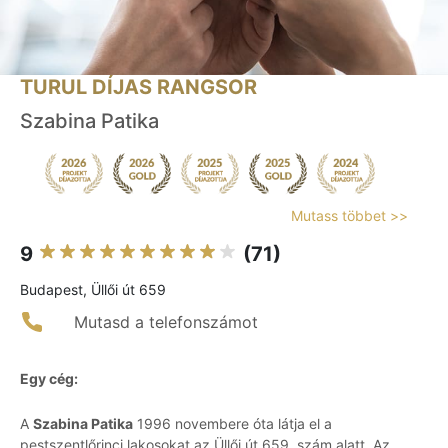
TURUL DÍJAS RANGSOR
Szabina Patika
Mutass többet >>
9
(71)
Budapest, Üllői út 659
Mutasd a telefonszámot
Egy cég:
A
Szabina Patika
1996 novembere óta látja el a
pestszentlőrinci lakosokat az Üllői út 659. szám alatt. Az