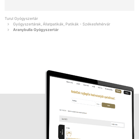
Turul Gyógyszertár
Gyógyszertárak, Állatpatikák, Patikák - Székesfehérvár
Aranybulla Gyógyszertár