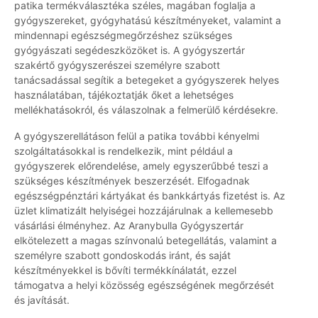
patika termékválasztéka széles, magában foglalja a
gyógyszereket, gyógyhatású készítményeket, valamint a
mindennapi egészségmegőrzéshez szükséges
gyógyászati segédeszközöket is. A gyógyszertár
szakértő gyógyszerészei személyre szabott
tanácsadással segítik a betegeket a gyógyszerek helyes
használatában, tájékoztatják őket a lehetséges
mellékhatásokról, és válaszolnak a felmerülő kérdésekre.
A gyógyszerellátáson felül a patika további kényelmi
szolgáltatásokkal is rendelkezik, mint például a
gyógyszerek előrendelése, amely egyszerűbbé teszi a
szükséges készítmények beszerzését. Elfogadnak
egészségpénztári kártyákat és bankkártyás fizetést is. Az
üzlet klimatizált helyiségei hozzájárulnak a kellemesebb
vásárlási élményhez. Az Aranybulla Gyógyszertár
elkötelezett a magas színvonalú betegellátás, valamint a
személyre szabott gondoskodás iránt, és saját
készítményekkel is bővíti termékkínálatát, ezzel
támogatva a helyi közösség egészségének megőrzését
és javítását.