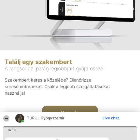
Találj egy szakembert
A rangsor az iparág legjobbjait gyűjti össze
Szakembert keres a közelébe? Ellenőrizze
keresőmotorunkat. Csak a legjobb szolgáltatásokat
használja!
Keresés
TURUL Gyógyszertár
Live chat
07:39