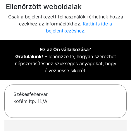
Ellenőrzött weboldalak
Csak a bejelentkezett felhasználók férhetnek hozzá
ezekhez az információkhoz.
Kattints ide a
bejelentkezéshez.
Ez az Ön vállalkozása
?
Gratulálunk!
Ellenőrizze le, hogyan szerezhet
népszerűsítéshez szükséges anyagokat, hogy
élvezhesse sikerét.
Székesfehérvár
Köfém ltp. 11./A