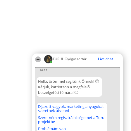
TURUL Gyógyszertár
Live chat
16:23
Helló, örömmel segítünk Önnek! 🙂
Kérjük, kattintson a megfelelő
beszélgetési témára! 🙂
Díjazott vagyok, marketing anyagokat
szeretnék átvenni
Szeretném regisztrálni cégemet a Turul
projektbe
Problémám van