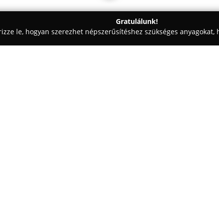
Gratulálunk!
rizze le, hogyan szerezhet népszerűsítéshez szükséges anyagokat, h
, Patikák - Budapest
Segítő Mária Gyógyszertár
Egy cég:
A 22. szám alatt, a Teréz körút
Gyógyszertár
már 1867 óta műk
az egészségügyi ellátást a hely
több mint százötven éve jelent
Mutass többet >>
szakértői háttérrel várja az ügy
harmadik generációs gyógyszeré
a kiváló minőségű betegellátás
szolgáltatásokra.