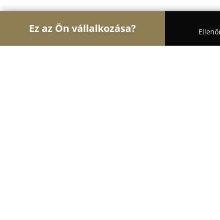
Ez az Ön vállalkozása?
Ellenő
Turul Gyógyszertár
Gyógyszertárak, Állatpatikák
Segítő Mária Gyógyszertár
8
(57)
Budapest, Teréz krt. 22
Mutasd a telefonszámot