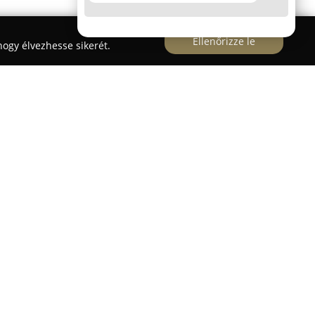
Ellenőrizze le
ogy élvezhesse sikerét.
 központi részén található
Segítő Mária
ödik megszakítás nélkül Budapesten, biztosítva
i lakosság számára. A patika megalapítása óta
ős szerepet tölt be a város egészségügyi életében,
feleket, és egyedülálló tradíciót ápol. 1995 óta egy
sz család vezeti, akik nagy hangsúlyt helyeznek
ra, valamint a személyre szabott gyógyszerészi