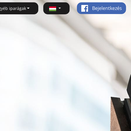
Bejelentkezés
gyéb iparágak