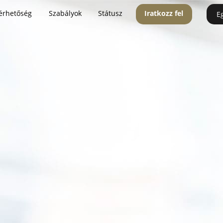
érhetőség
Szabályok
Státusz
Iratkozz fel
E