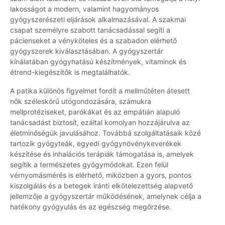
lakosságot a modern, valamint hagyományos
gyógyszerészeti eljárások alkalmazásával. A szakmai
csapat személyre szabott tanácsadással segíti a
pácienseket a vényköteles és a szabadon elérhető
gyógyszerek kiválasztásában. A gyógyszertár
kínálatában gyógyhatású készítmények, vitaminok és
étrend-kiegészítők is megtalálhatók.
A patika különös figyelmet fordít a mellműtéten átesett
nők széleskörű utógondozására, számukra
mellprotéziseket, parókákat és az empátián alapuló
tanácsadást biztosít, ezáltal komolyan hozzájárulva az
életminőségük javulásához. Továbbá szolgáltatásaik közé
tartozik gyógyteák, egyedi gyógynövénykeverékek
készítése és inhalációs terápiák támogatása is, amelyek
segítik a természetes gyógymódokat. Ezen felül
vérnyomásmérés is elérhető, miközben a gyors, pontos
kiszolgálás és a betegek iránti elkötelezettség alapvető
jellemzője a gyógyszertár működésének, amelynek célja a
hatékony gyógyulás és az egészség megőrzése.