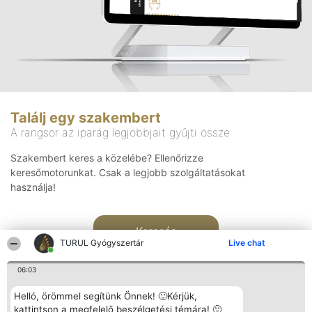
Találj egy szakembert
A rangsor az iparág legjobbjait gyűjti össze
Szakembert keres a közelébe? Ellenőrizze
keresőmotorunkat. Csak a legjobb szolgáltatásokat
használja!
Keresés
TURUL Gyógyszertár
Live chat
06:03
Helló, örömmel segítünk Önnek! 🙂Kérjük,
kattintson a megfelelő beszélgetési témára! 🙂