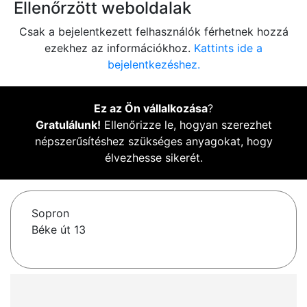
Ellenőrzött weboldalak
Csak a bejelentkezett felhasználók férhetnek hozzá
ezekhez az információkhoz.
Kattints ide a
bejelentkezéshez.
Ez az Ön vállalkozása
?
Gratulálunk!
Ellenőrizze le, hogyan szerezhet
népszerűsítéshez szükséges anyagokat, hogy
élvezhesse sikerét.
Sopron
Béke út 13