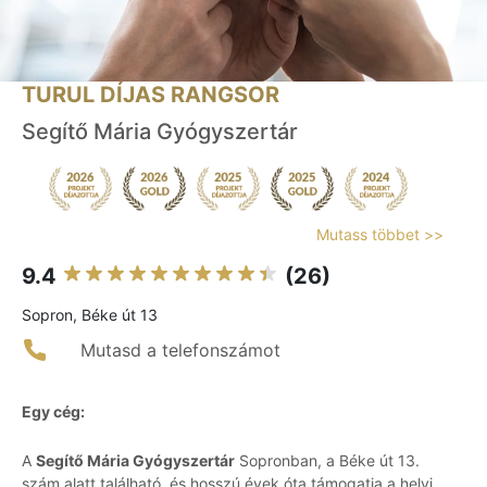
TURUL DÍJAS RANGSOR
Segítő Mária Gyógyszertár
Mutass többet >>
9.4
(26)
Sopron, Béke út 13
Mutasd a telefonszámot
Egy cég:
A
Segítő Mária Gyógyszertár
Sopronban, a Béke út 13.
szám alatt található, és hosszú évek óta támogatja a helyi