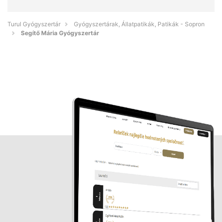
Turul Gyógyszertár
Gyógyszertárak, Állatpatikák, Patikák - Sopron
Segítő Mária Gyógyszertár