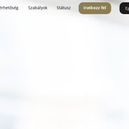
érhetőség
Szabályok
Státusz
Iratkozz fel
E