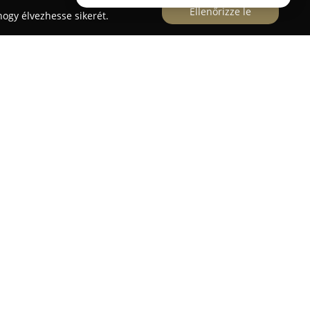
Ellenőrizze le
ogy élvezhesse sikerét.
 kerületben, az Erzsébet királyné útja 10/f címen
stabil szereplője a környék egészségügyi
nem hetven éve szolgálja ki a betegeket, ebből
családi vállalkozásban tevékenykedik. Alapvető
lú szakmai ellátást biztosítson, valamint
nácsokkal támogassa a hozzá fordulókat.
ötelezett, jól összeszokott csapatként dolgoznak
k lakosait precízen és gondosan kiszolgálják. A
 online gyógyszerfoglalás lehetősége, valamint a
tyák elfogadása, ezáltal megkönnyítve a