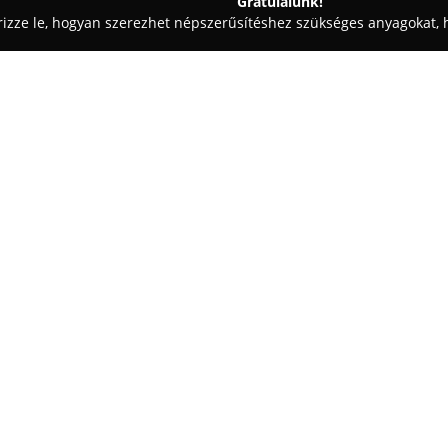
Gratulálunk!
rizze le, hogyan szerezhet népszerűsítéshez szükséges anyagokat, h
, Patikák - Budapest
Rózsa Patika
Egy cég:
A
Rózsa Patika
a budapesti XIV.
működik, és már évtizedek óta 
ellátásának. Az intézmény csak
huszonöt éve Rózsa Patikaként 
Mutass többet >>
törekvése, hogy magas színvona
részletes információkkal és ta
A gyógyszertár munkatársai elk
annak érdekében, hogy a környé
szolgáltatások közé tartozik az
különböző egészségpénztári kár