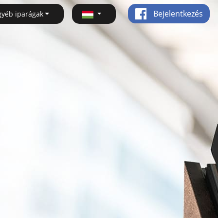
Bejelentkezés
gyéb iparágak