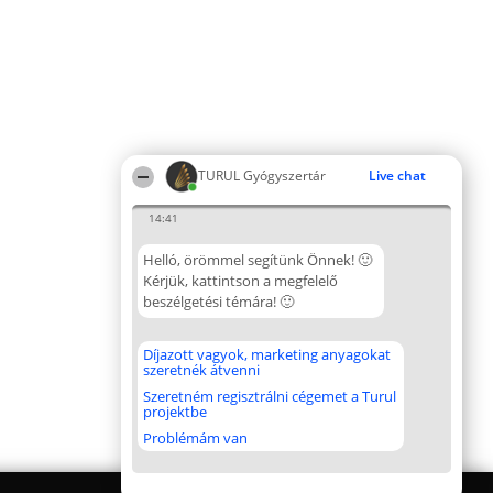
TURUL Gyógyszertár
Live chat
14:41
Helló, örömmel segítünk Önnek! 🙂
Kérjük, kattintson a megfelelő
beszélgetési témára! 🙂
Díjazott vagyok, marketing anyagokat
szeretnék átvenni
Szeretném regisztrálni cégemet a Turul
projektbe
Problémám van