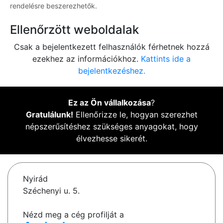
rendelésre beszerezhetők.
Ellenőrzött weboldalak
Csak a bejelentkezett felhasználók férhetnek hozzá
ezekhez az információkhoz.
Kattints ide a
bejelentkezéshez.
Ez az Ön vállalkozása
?
Gratulálunk!
Ellenőrizze le, hogyan szerezhet
népszerűsítéshez szükséges anyagokat, hogy
élvezhesse sikerét.
Nyirád
Széchenyi u. 5.
Nézd meg a cég profilját a