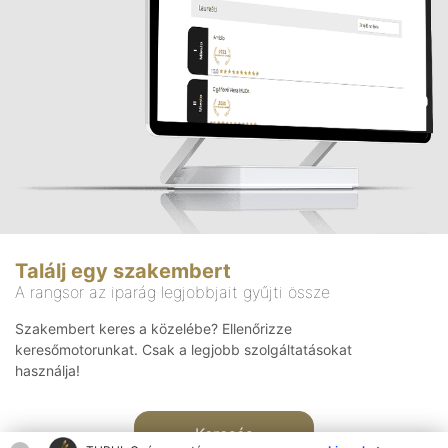
Találj egy szakembert
A rangsor az iparág legjobbjait gyűjti össze
Szakembert keres a közelébe? Ellenőrizze
keresőmotorunkat. Csak a legjobb szolgáltatásokat
használja!
Keresés