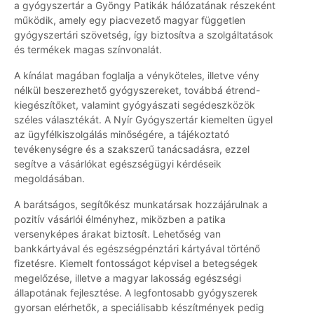
a gyógyszertár a Gyöngy Patikák hálózatának részeként
működik, amely egy piacvezető magyar független
gyógyszertári szövetség, így biztosítva a szolgáltatások
és termékek magas színvonalát.
A kínálat magában foglalja a vényköteles, illetve vény
nélkül beszerezhető gyógyszereket, továbbá étrend-
kiegészítőket, valamint gyógyászati segédeszközök
széles választékát. A Nyír Gyógyszertár kiemelten ügyel
az ügyfélkiszolgálás minőségére, a tájékoztató
tevékenységre és a szakszerű tanácsadásra, ezzel
segítve a vásárlókat egészségügyi kérdéseik
megoldásában.
A barátságos, segítőkész munkatársak hozzájárulnak a
pozitív vásárlói élményhez, miközben a patika
versenyképes árakat biztosít. Lehetőség van
bankkártyával és egészségpénztári kártyával történő
fizetésre. Kiemelt fontosságot képvisel a betegségek
megelőzése, illetve a magyar lakosság egészségi
állapotának fejlesztése. A legfontosabb gyógyszerek
gyorsan elérhetők, a speciálisabb készítmények pedig