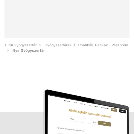
Turul Gyógyszertár
Gyógyszertárak, Állatpatikák, Patikák - Veszprém
Nyír Gyógyszertár