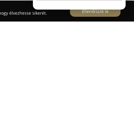
Ellenőrizze le
ogy élvezhesse sikerét.
 kerületében, a Csepel Királyerdő városrészben,
ik közforgalmú gyógyszertárként. A vállalkozás
beli lakosság megbízható gyógyszerellátásának
ínvonalú szakmai tanácsadás nyújtása. Az
s megmutatkozik, hogy Csepel Királyerdő egyik
mertté, hosszú évek óta támogatva a helyi közösség
eskörű: gyógyszereket és gyógyhatású
ővé tesz, kiemelt figyelmet fordítva a páciensek