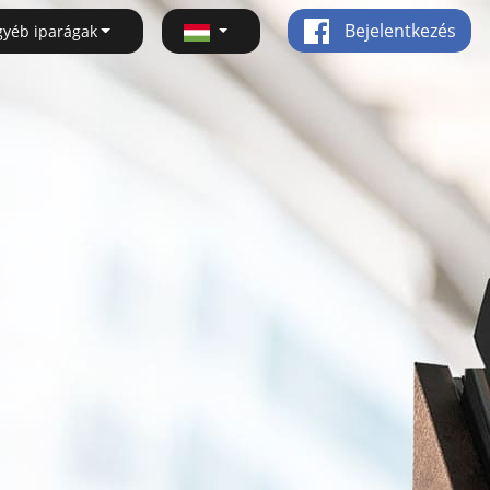
Bejelentkezés
gyéb iparágak