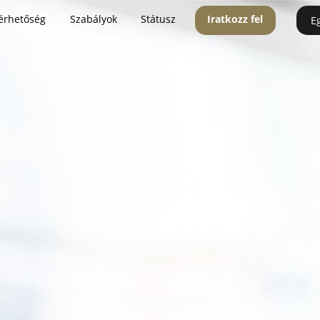
érhetőség
Szabályok
Státusz
Iratkozz fel
E