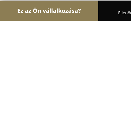
Ez az Ön vállalkozása?
Ellenő
Turul Gyógyszertár
Gyógyszertárak, Állatpatikák
Primula Patika
8.8
(49)
Budapest, Kökörcsin u. 4
Mutasd a telefonszámot