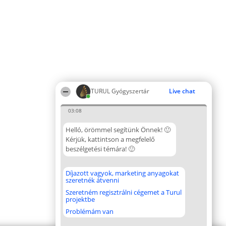
TURUL Gyógyszertár
Live chat
03:08
Helló, örömmel segítünk Önnek! 🙂
Kérjük, kattintson a megfelelő
beszélgetési témára! 🙂
Díjazott vagyok, marketing anyagokat
szeretnék átvenni
Szeretném regisztrálni cégemet a Turul
projektbe
Problémám van