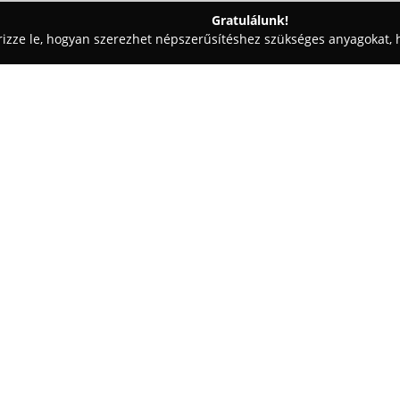
Gratulálunk!
rizze le, hogyan szerezhet népszerűsítéshez szükséges anyagokat, h
, Patikák - Budapest
Primula Patika
Egy cég:
A
Primula Patika
Budapest XXI.
a Kökörcsin utca 4. alatt működ
egyik fő célkitűzése a környék
biztosítása, valamint magas sz
Mutass többet >>
intézmény jelentősége abban i
első gyógyszertáraként vált is
egészségét és jóllétét.
A Primula Patika kínálata szél
készítményeket egyaránt elérhet