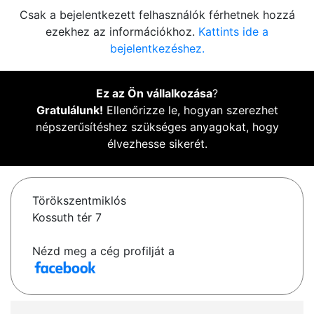
Csak a bejelentkezett felhasználók férhetnek hozzá
ezekhez az információkhoz.
Kattints ide a
bejelentkezéshez.
Ez az Ön vállalkozása
?
Gratulálunk!
Ellenőrizze le, hogyan szerezhet
népszerűsítéshez szükséges anyagokat, hogy
élvezhesse sikerét.
Törökszentmiklós
Kossuth tér 7
Nézd meg a cég profilját a