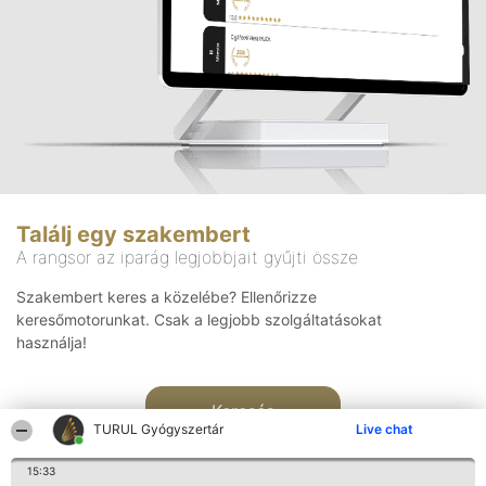
Találj egy szakembert
A rangsor az iparág legjobbjait gyűjti össze
Szakembert keres a közelébe? Ellenőrizze
keresőmotorunkat. Csak a legjobb szolgáltatásokat
használja!
Keresés
TURUL Gyógyszertár
Live chat
15:33