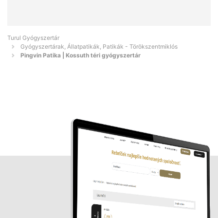
Turul Gyógyszertár
Gyógyszertárak, Állatpatikák, Patikák - Törökszentmiklós
Pingvin Patika | Kossuth téri gyógyszertár