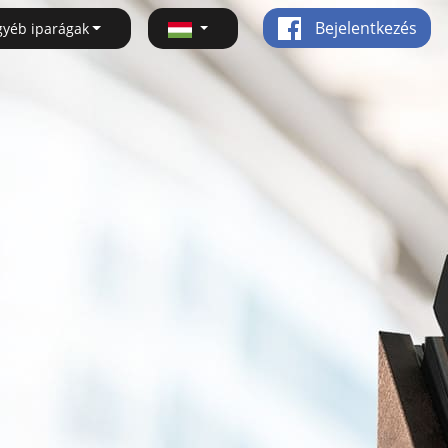
Bejelentkezés
gyéb iparágak