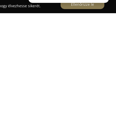
Ellenőrizze le
ogy élvezhesse sikerét.
yszertár
anúk terén, Kecskemét központjában, évek óta
gészségmegőrzésben és a gyógyulásban. Ez a
 tagjaként több mint harminc éves tapasztalattal
 terén, közösségi gyógyszertárként működve.
tságos, családias légkör megteremtése, ahol a
t munkatársakhoz fordulhatnak bizalommal.
jt mind a gyógyszerek, vitaminok,
sú termékek, babáknak szánt áruk, speciális
ati segédeszközök terén. Fokozott hangsúlyt
és természetes alapanyagú termékek