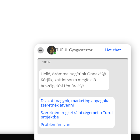
TURUL Gyógyszertár
Live chat
10:32
Helló, örömmel segítünk Önnek! 🙂
Kérjük, kattintson a megfelelő
beszélgetési témára! 🙂
Díjazott vagyok, marketing anyagokat
szeretnék átvenni
Szeretném regisztrálni cégemet a Turul
projektbe
Problémám van