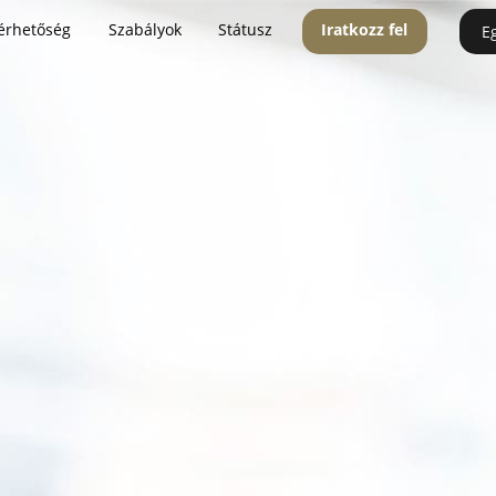
érhetőség
Szabályok
Státusz
Iratkozz fel
E