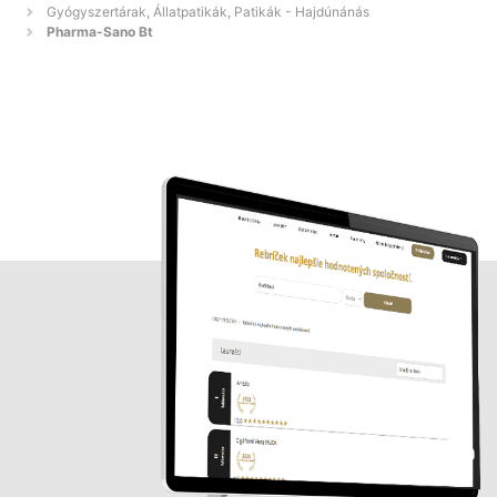
Gyógyszertárak, Állatpatikák, Patikák - Hajdúnánás
Pharma-Sano Bt