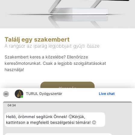
Találj egy szakembert
A rangsor az iparág legjobbjait gyűjti össze
Szakembert keres a közelébe? Ellenőrizze
keresőmotorunkat. Csak a legjobb szolgáltatásokat
használja!
Keresés
TURUL Gyógyszertár
Live chat
04:34
Helló, örömmel segítünk Önnek! 🙂Kérjük,
kattintson a megfelelő beszélgetési témára! 🙂
Rangsorszervező
Népszavazás
Elérhetőség