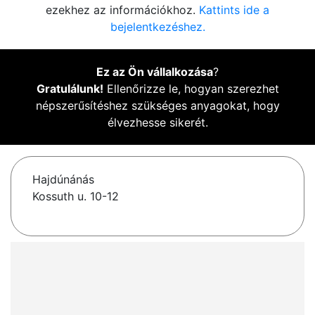
ezekhez az információkhoz.
Kattints ide a
bejelentkezéshez.
Ez az Ön vállalkozása
?
Gratulálunk!
Ellenőrizze le, hogyan szerezhet
népszerűsítéshez szükséges anyagokat, hogy
élvezhesse sikerét.
Hajdúnánás
Kossuth u. 10-12