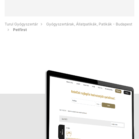
Turul Gyógyszertár
Gyógyszertárak, Állatpatikák, Patikák - Budapest
Petfirst