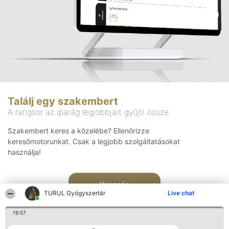
Találj egy szakembert
A rangsor az iparág legjobbjait gyűjti össze
Szakembert keres a közelébe? Ellenőrizze
keresőmotorunkat. Csak a legjobb szolgáltatásokat
használja!
Keresés
TURUL Gyógyszertár
Live chat
19:57