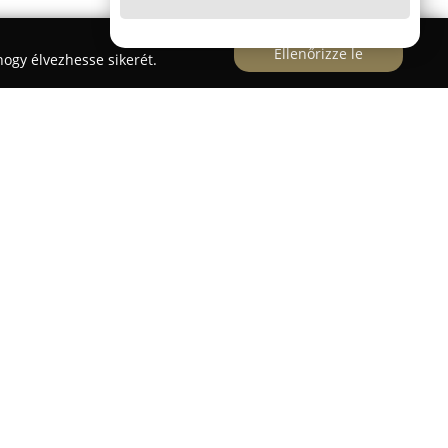
Ellenőrizze le
ogy élvezhesse sikerét.
szám alatt működő
Patika és Reformház Csenger
elyi lakosság igényeit szolgálják ki. Az intézmény
 egészségének fenntartása, emellett támogatást
ések pontos betartásához.
tékkal rendelkezik: elérhetők vényköteles és vény
, változatos vitaminok, étrend-kiegészítők,
kai eszközök is. Fontos szerepet kap a személyre
ás, amely elősegíti a gyógyszerek biztonságos és