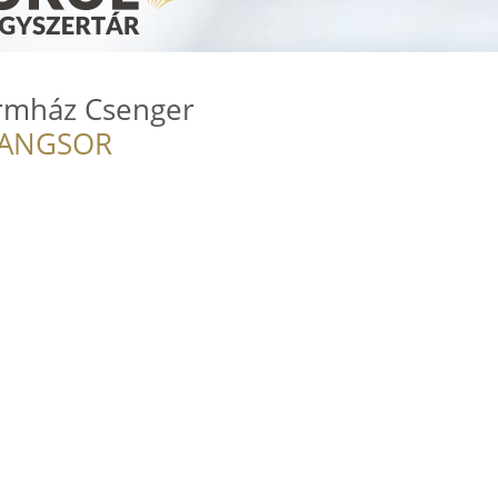
ormház Csenger
RANGSOR