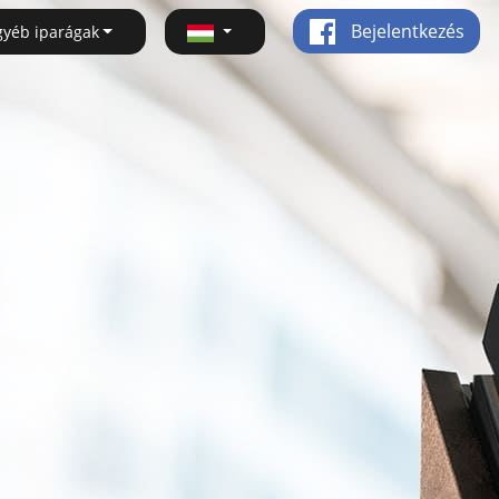
Bejelentkezés
gyéb iparágak