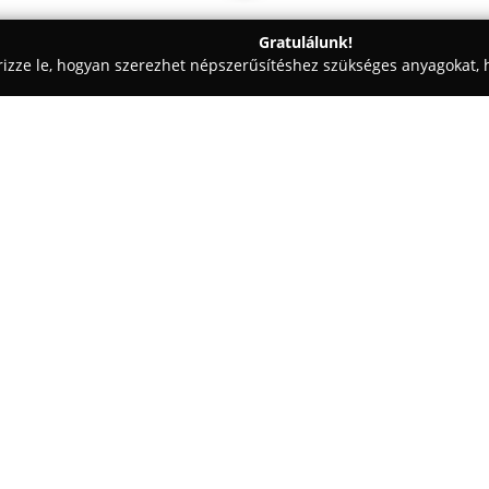
Gratulálunk!
rizze le, hogyan szerezhet népszerűsítéshez szükséges anyagokat, h
 Patikák - Csenger
Patika és Reformház Csenger
Egy cég:
A Csengeren, a Tisza utca 2. 
egészségügyi szolgáltatásai a h
elsődleges törekvése a betegek
nyújtanak a gyógyszeres kezel
Mutass többet >>
A gyógyszertár széles áruválasz
nélkül beszerezhető gyógyszerek
valamint különféle orvostechni
szabott gyógyszerészi tanácsad