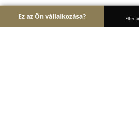
Ez az Ön vállalkozása?
Ellenő
Turul Gyógyszertár
Gyógyszertárak, Állatpatikák,
Patika és Reformház Csenger
8.9
(34)
Csenger, Tisza u. 2
Mutasd a telefonszámot