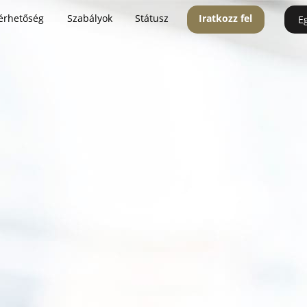
érhetőség
Szabályok
Státusz
Iratkozz fel
E