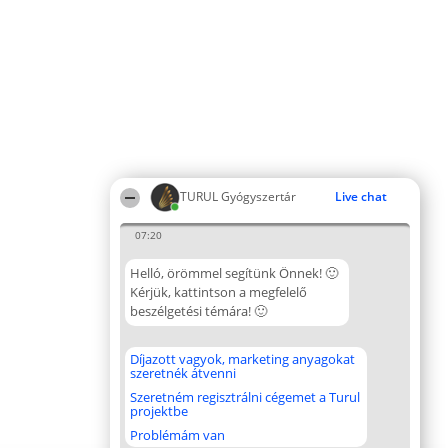
TURUL Gyógyszertár
Live chat
07:20
Helló, örömmel segítünk Önnek! 🙂
Kérjük, kattintson a megfelelő
beszélgetési témára! 🙂
Díjazott vagyok, marketing anyagokat
szeretnék átvenni
Szeretném regisztrálni cégemet a Turul
projektbe
Problémám van