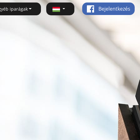
Bejelentkezés
gyéb iparágak