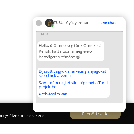
TURUL Gyógyszertár
Live chat
14:51
Helló, örömmel segítünk Önnek! 🙂
Kérjük, kattintson a megfelelő
beszélgetési témára! 🙂
Díjazott vagyok, marketing anyagokat
szeretnék átvenni
Szeretném regisztrálni cégemet a Turul
projektbe
Problémám van
Ellenőrizze le
ogy élvezhesse sikerét.