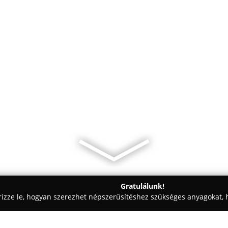
Gratulálunk!
rizze le, hogyan szerezhet népszerűsítéshez szükséges anyagokat, h