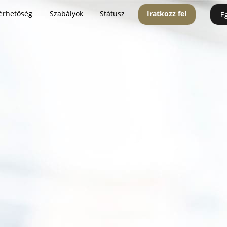
érhetőség
Szabályok
Státusz
Iratkozz fel
E