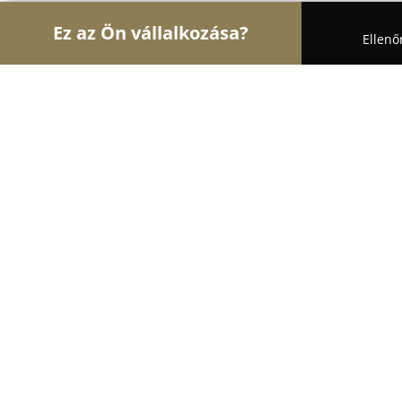
Ez az Ön vállalkozása?
Ellenő
Turul Gyógyszertár
Gyógyszertárak, Állatpatikák
PatikaPlus Gyógyszertár (Tesco)
8
(35)
Dunakeszi, Fő út 190
Mutasd a telefonszámot