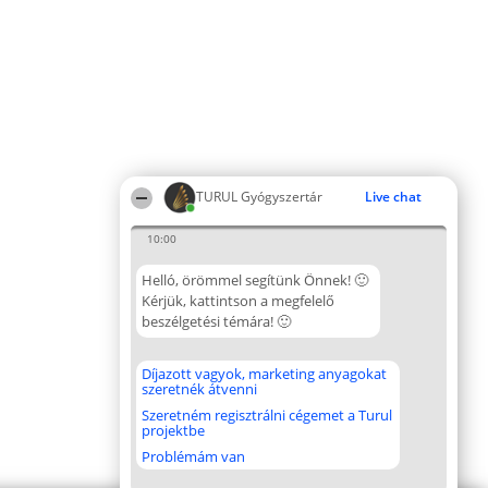
TURUL Gyógyszertár
Live chat
10:00
Helló, örömmel segítünk Önnek! 🙂
Kérjük, kattintson a megfelelő
beszélgetési témára! 🙂
Díjazott vagyok, marketing anyagokat
szeretnék átvenni
Szeretném regisztrálni cégemet a Turul
projektbe
Problémám van