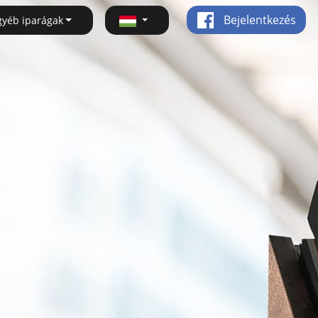
Bejelentkezés
gyéb iparágak