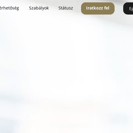
érhetőség
Szabályok
Státusz
Iratkozz fel
E