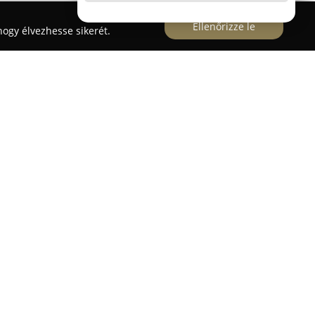
Ellenőrizze le
ogy élvezhesse sikerét.
működő
PatikaPlus Gyógyszertár
tagja egy magyar
mely több mint 80 helyszínen, főleg
ertári szolgáltatásokat országszerte. A
tet arra, hogy kiszolgálása gyors, udvarias és
zakképzett munkatársai garantálják. A PatikaPlus
k mihamarabb felépüljenek, miközben szakszerű
rlóik egészségének hosszú távú megőrzését.
égét tudatosan védő vevő áll a középpontban.
emelt fontosságot tulajdonítanak az