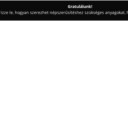
Gratulálunk!
rizze le, hogyan szerezhet népszerűsítéshez szükséges anyagokat, h
, Patikák - Dunakeszi
PatikaPlus Gyógyszertár (Tesco)
Egy cég:
A dunakeszi Fő út 190. alatt 
tulajdonban lévő hálózatnak, a
hipermarketekben nyújt gyógysz
gyógyszertár nagy hangsúlyt fek
magas színvonalú legyen, ezt s
fő célkitűzése, hogy a betege
tanácsadással támogatják vásá
Mindig a páciens és az egészs
A PatikaPlus Gyógyszertárak ki