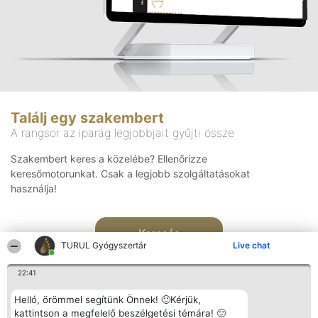
Találj egy szakembert
A rangsor az iparág legjobbjait gyűjti össze
Szakembert keres a közelébe? Ellenőrizze
keresőmotorunkat. Csak a legjobb szolgáltatásokat
használja!
Keresés
TURUL Gyógyszertár
Live chat
22:41
Helló, örömmel segítünk Önnek! 🙂Kérjük,
kattintson a megfelelő beszélgetési témára! 🙂