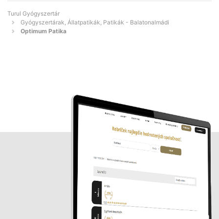
Turul Gyógyszertár
Gyógyszertárak, Állatpatikák, Patikák - Balatonalmádi
Optimum Patika