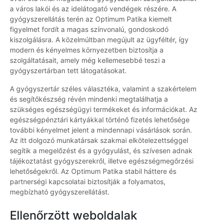
a város lakói és az idelátogató vendégek részére. A
gyógyszerellátás terén az Optimum Patika kiemelt
figyelmet fordít a magas színvonalú, gondoskodó
kiszolgálásra. A közelmúltban megújult az ügyféltér, így
modern és kényelmes környezetben biztosítja a
szolgáltatásait, amely még kellemesebbé teszi a
gyógyszertárban tett látogatásokat.
A gyógyszertár széles választéka, valamint a szakértelem
és segítőkészség révén mindenki megtalálhatja a
szükséges egészségügyi termékeket és információkat. Az
egészségpénztári kártyákkal történő fizetés lehetősége
további kényelmet jelent a mindennapi vásárlások során.
Az itt dolgozó munkatársak szakmai elkötelezettséggel
segítik a megelőzést és a gyógyulást, és szívesen adnak
tájékoztatást gyógyszerekről, illetve egészségmegőrzési
lehetőségekről. Az Optimum Patika stabil háttere és
partnerségi kapcsolatai biztosítják a folyamatos,
megbízható gyógyszerellátást.
Ellenőrzött weboldalak