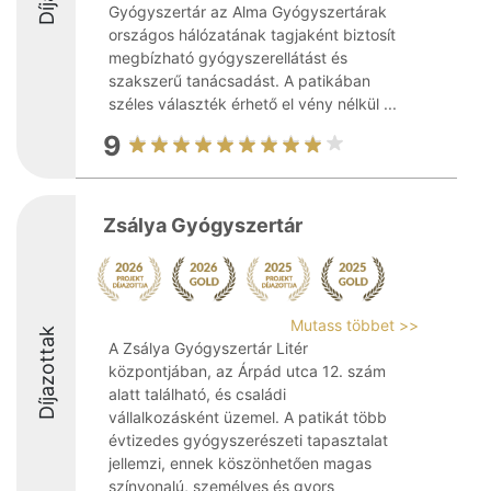
Gyógyszertár az Alma Gyógyszertárak
országos hálózatának tagjaként biztosít
megbízható gyógyszerellátást és
szakszerű tanácsadást. A patikában
széles választék érhető el vény nélkül ...
9
Zsálya Gyógyszertár
Mutass többet >>
Díjazottak
A Zsálya Gyógyszertár Litér
központjában, az Árpád utca 12. szám
alatt található, és családi
vállalkozásként üzemel. A patikát több
évtizedes gyógyszerészeti tapasztalat
jellemzi, ennek köszönhetően magas
színvonalú, személyes és gyors