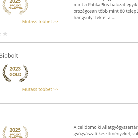
mint a PatikaPlus hálózat egyik
országosan több mint 80 telepü
hangsúlyt fektet a ...
Mutass többet >>
Biobolt
Mutass többet >>
A celldömölki Állatgyógyszertá
gyógyászati készítményeket, val