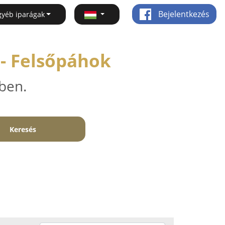
Bejelentkezés
gyéb iparágak
 - Felsőpáhok
ben.
Keresés