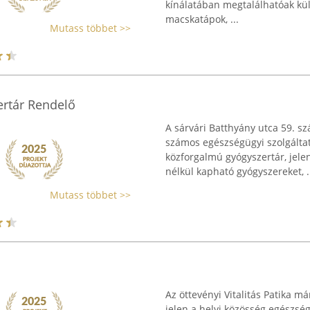
kínálatában megtalálhatóak külö
macskatápok, ...
Mutass többet >>
ertár Rendelő
A sárvári Batthyány utca 59. 
számos egészségügyi szolgáltat
közforgalmú gyógyszertár, jelen
nélkül kapható gyógyszereket, .
Mutass többet >>
Az öttevényi Vitalitás Patika 
jelen a helyi közösség egészség