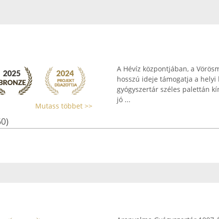
A Hévíz központjában, a Vörös
hosszú ideje támogatja a helyi 
gyógyszertár széles palettán k
jó ...
Mutass többet >>
60)