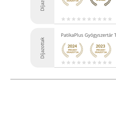
Díjazottak
PatikaPlus Gyógyszertár 
Díjazottak