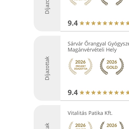
Díjazottak
9.4
Sárvár Őrangyal Gyógysz
Magánvérvételi Hely
Díjazottak
9.4
Vitalitás Patika Kft.