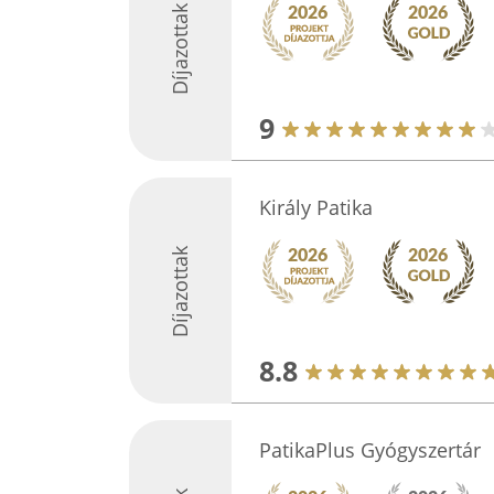
Díjazottak
9
Király Patika
Díjazottak
8.8
PatikaPlus Gyógyszertár