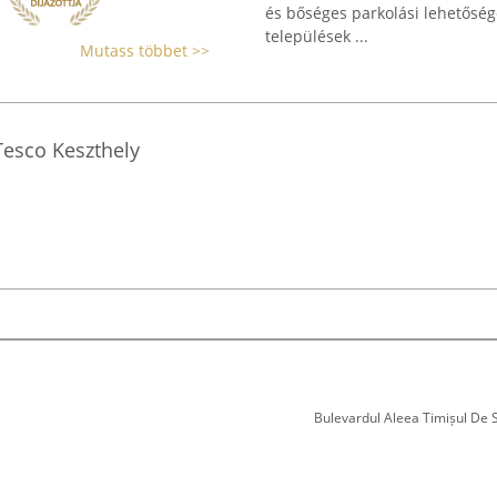
és bőséges parkolási lehetősége
települések ...
Mutass többet >>
Tesco Keszthely
Bulevardul Aleea Timișul De Sus