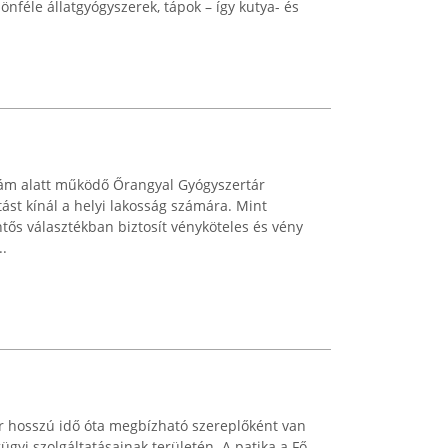
nféle állatgyógyszerek, tápok – így kutya- és
szám alatt működő Őrangyal Gyógyszertár
ást kínál a helyi lakosság számára. Mint
tős választékban biztosít vényköteles és vény
..
már hosszú idő óta megbízható szereplőként van
ügyi szolgáltatásainak területén. A patika a Fő