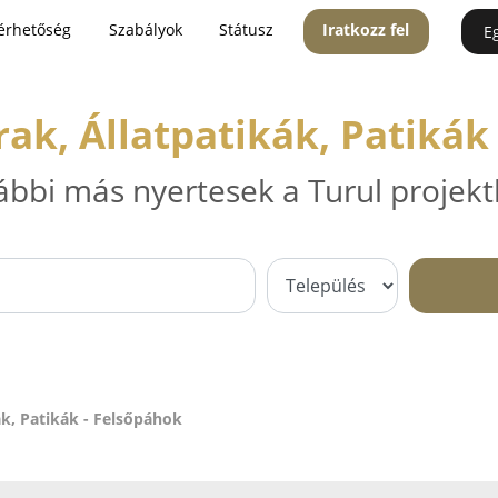
érhetőség
Szabályok
Státusz
Iratkozz fel
E
ak, Állatpatikák, Patikák
ábbi más nyertesek a Turul projekt
ák, Patikák - Felsőpáhok