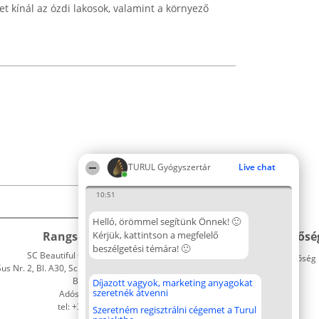
t kínál az ózdi lakosok, valamint a környező
TURUL Gyógyszertár
Live chat
10:51
Helló, örömmel segítünk Önnek! 🙂
Rangsorszervező
Kérjük, kattintson a megfelelő
Népszavazás
Elérhetősé
beszélgetési témára! 🙂
SC Beautiful Company S.R.L.
Nyertesek
Elérhetőség
 Nr. 2, Bl. A30, Sc. A, Et. 4, Ap. 13
Az összes
Bukarest 53-238
díjazottak
Díjazott vagyok, marketing anyagokat
szeretnék átvenni
Adószám 36737675
listája
tel: +363 033 425 71
Szabályok
Szeretném regisztrálni cégemet a Turul