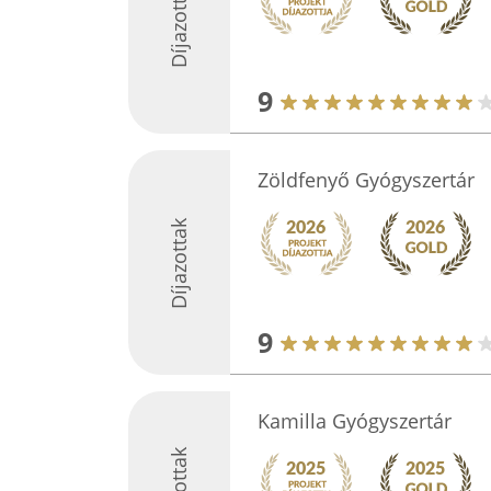
Díjazottak
9
Zöldfenyő Gyógyszertár
Díjazottak
9
Kamilla Gyógyszertár