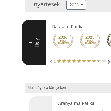
nyertesek
2026
Balzsam Patika
Hely
I
8.4
(
Más cégek a környéken
Aranyalma Patika