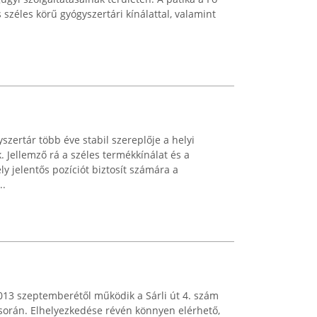
s széles körű gyógyszertári kínálattal, valamint
zertár több éve stabil szereplője a helyi
 Jellemző rá a széles termékkínálat és a
ly jelentős pozíciót biztosít számára a
..
013 szeptemberétől működik a Sárli út 4. szám
etsorán. Elhelyezkedése révén könnyen elérhető,