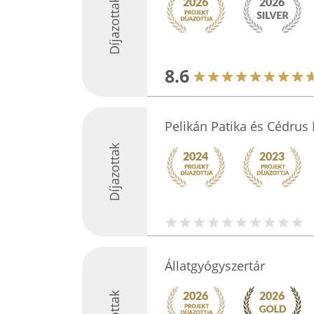
Díjazottak
8.6
Pelikán Patika és Cédrus 
Díjazottak
Állatgyógyszertár