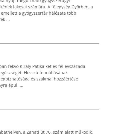
ta nyújt megbízható gyógyszerügyi
ékének lakosai számára. A fő egység Győrben, a
emellett a gyógyszertár hálózata több
ek ...
an fekvő Király Patika két és fél évszázada
 egészségét. Hosszú fennállásának
megbízhatósága és szakmai hozzáértése
ra épül. ...
bathelyen, a Zanati út 70. szám alatt működik,