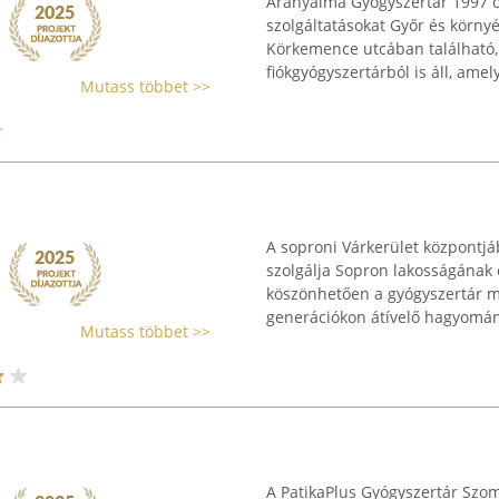
Aranyalma Gyógyszertár 1997 ó
szolgáltatásokat Győr és körny
Körkemence utcában található, 
fiókgyógyszertárból is áll, amely
Mutass többet >>
A soproni Várkerület központjáb
szolgálja Sopron lakosságának
köszönhetően a gyógyszertár 
generációkon átívelő hagyomány
Mutass többet >>
A PatikaPlus Gyógyszertár Szom