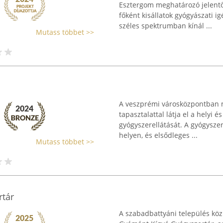
Esztergom meghatározó jelentős
főként kisállatok gyógyászati i
széles spektrumban kínál ...
Mutass többet >>
A veszprémi városközpontban m
tapasztalattal látja el a helyi 
gyógyszerellátását. A gyógyszert
helyen, és elsődleges ...
Mutass többet >>
tár
A szabadbattyáni település köz