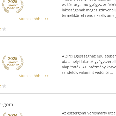
és közforgalmú gyógyszertárkén
lakosságának magas színvonalú 
termékkörrel rendelkezik, amely
Mutass többet >>
A Zirci Egészségház épületébe
óta a helyi lakosok gyógyszere
alapították. Az intézmény közv
rendelők, valamint védőnői ...
Mutass többet >>
tergom
Az esztergomi Vörösmarty utca 