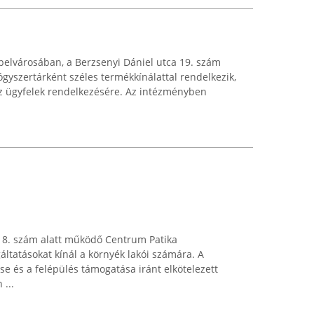
belvárosában, a Berzsenyi Dániel utca 19. szám
ógyszertárként széles termékkínálattal rendelkezik,
az ügyfelek rendelkezésére. Az intézményben
a 8. szám alatt működő Centrum Patika
áltatásokat kínál a környék lakói számára. A
 és a felépülés támogatása iránt elkötelezett
 ...