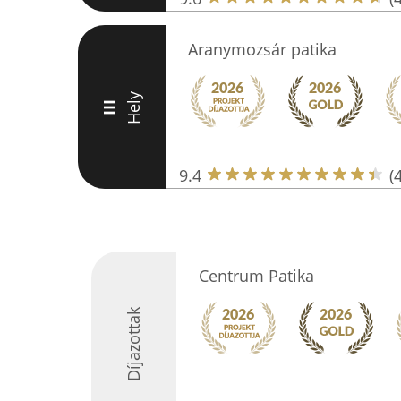
Aranymozsár patika
Hely
III
9.4
(
Centrum Patika
Díjazottak