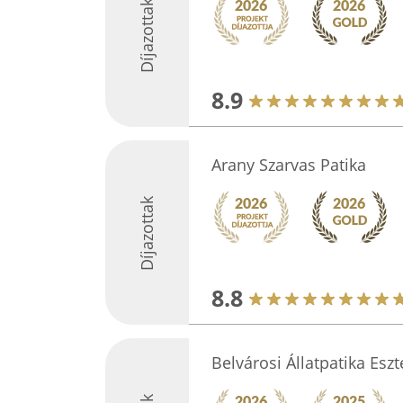
Díjazottak
8.9
Arany Szarvas Patika
Díjazottak
8.8
Belvárosi Állatpatika Esz