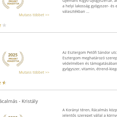
Gyémánt Kígyó Gyógyszertár, am
a helyi lakosság gyógyszer- és 
választékban ...
Mutass többet >>
Az Esztergom Petőfi Sándor utca
Esztergom meghatározó szerepe
védelmében és támogatásában.
gyógyszer, vitamin, étrend-kiegé
Mutass többet >>
ácalmás - Kristály
A Korányi téren, Rácalmás köz
jelentős szerepet vállal a kör