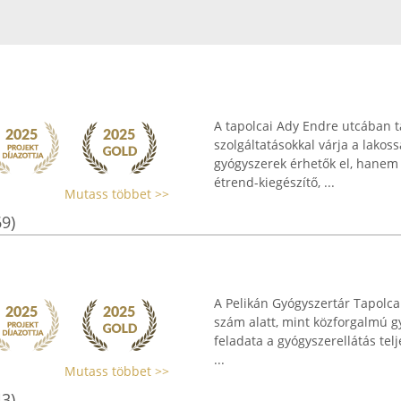
A tapolcai Ady Endre utcában ta
szolgáltatásokkal várja a lako
gyógyszerek érhetők el, hanem
étrend-kiegészítő, ...
Mutass többet >>
69)
A Pelikán Gyógyszertár Tapolca 
szám alatt, mint közforgalmú g
feladata a gyógyszerellátás tel
...
Mutass többet >>
43)