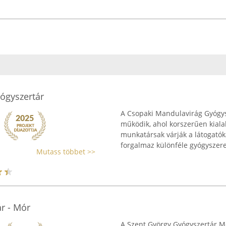
ógyszertár
A Csopaki Mandulavirág Gyógys
működik, ahol korszerűen kialak
munkatársak várják a látogatók
forgalmaz különféle gyógyszerek
Mutass többet >>
r - Mór
A Szent György Gyógyszertár Mó