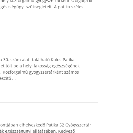
ely közforgalmú gyógyszertárként szolgálja ki
egészségügyi szükségleteit. A patika széles
 30. szám alatt található Kolos Patika
t tölt be a helyi lakosság egészségének
 Közforgalmú gyógyszertárként számos
szítő ...
pontjában elhelyezkedő Patika 52 Gyógyszertár
nyék egészségügyi ellátásában. Kedvező