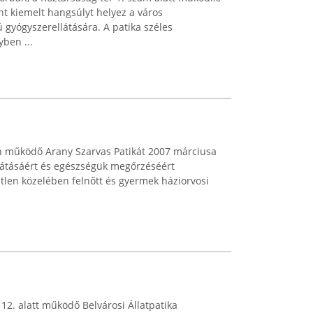
t kiemelt hangsúlyt helyez a város
gyógyszerellátására. A patika széles
ben ...
n működő Arany Szarvas Patikát 2007 márciusa
llátásáért és egészségük megőrzéséért
etlen közelében felnőtt és gyermek háziorvosi
12. alatt működő Belvárosi Állatpatika