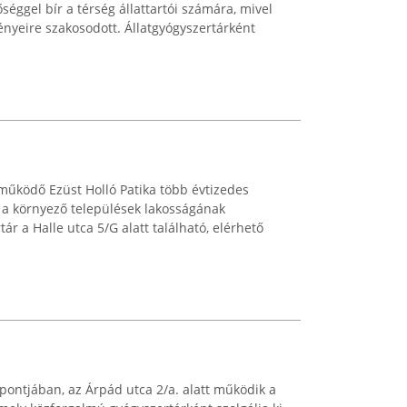
éggel bír a térség állattartói számára, mivel
gényeire szakosodott. Állatgyógyszertárként
űködő Ezüst Holló Patika több évtizedes
és a környező települések lakosságának
ár a Halle utca 5/G alatt található, elérhető
pontjában, az Árpád utca 2/a. alatt működik a