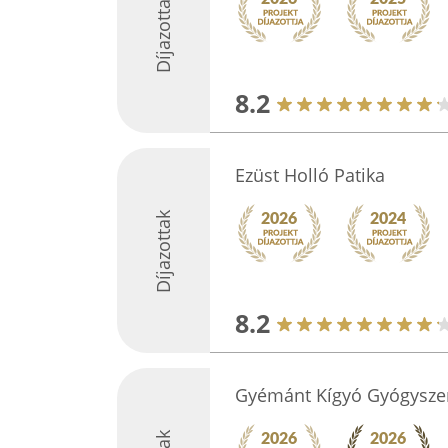
Díjazottak
8.2
Ezüst Holló Patika
Díjazottak
8.2
Gyémánt Kígyó Gyógyszer