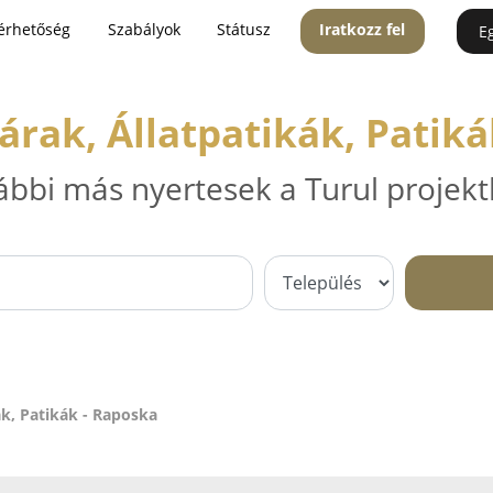
érhetőség
Szabályok
Státusz
Iratkozz fel
E
árak, Állatpatikák, Patiká
ábbi más nyertesek a Turul projekt
ák, Patikák - Raposka