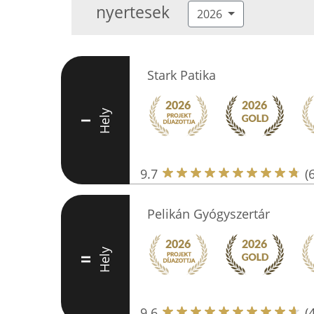
nyertesek
2026
Stark Patika
Hely
I
9.7
(
Pelikán Gyógyszertár
Hely
II
9.6
(