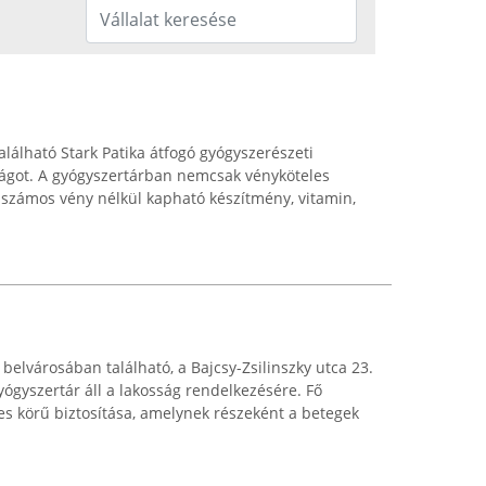
lálható Stark Patika átfogó gyógyszerészeti
sságot. A gyógyszertárban nemcsak vényköteles
 számos vény nélkül kapható készítmény, vitamin,
belvárosában található, a Bajcsy-Zsilinszky utca 23.
yógyszertár áll a lakosság rendelkezésére. Fő
jes körű biztosítása, amelynek részeként a betegek