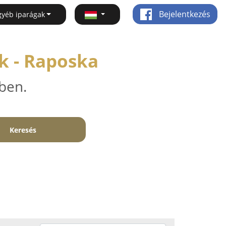
Bejelentkezés
gyéb iparágak
k - Raposka
ben.
Keresés