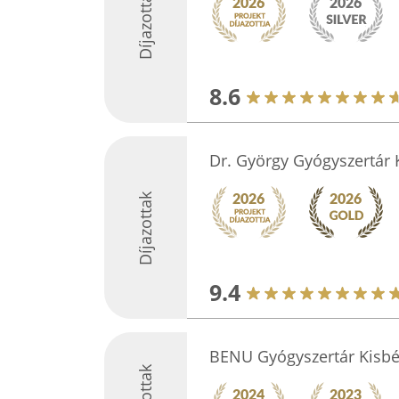
Díjazottak
8.6
Dr. György Gyógyszertár K
Díjazottak
9.4
BENU Gyógyszertár Kisbé