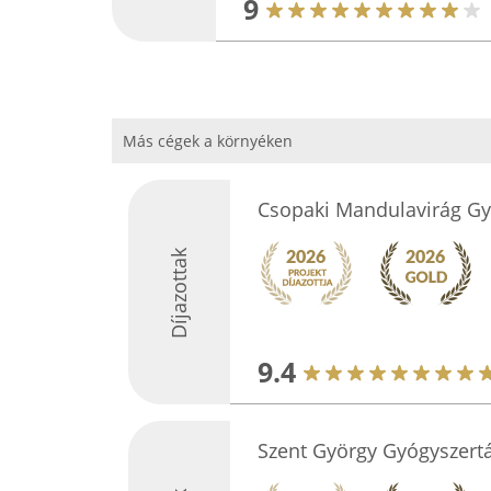
9
Más cégek a környéken
Csopaki Mandulavirág Gy
Díjazottak
9.4
Szent György Gyógyszertá