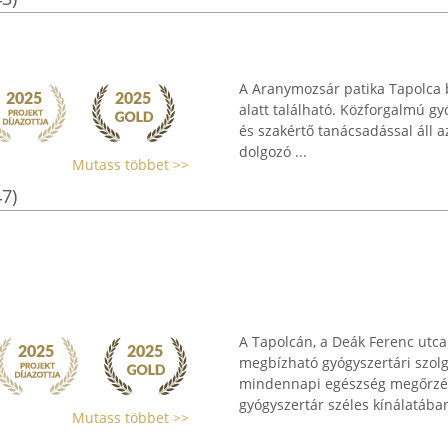
A Aranymozsár patika Tapolca 
alatt található. Közforgalmú gy
és szakértő tanácsadással áll 
dolgozó ...
Mutass többet >>
47)
A Tapolcán, a Deák Ferenc utc
megbízható gyógyszertári szolg
mindennapi egészség megőrzése
gyógyszertár széles kínálatában
Mutass többet >>