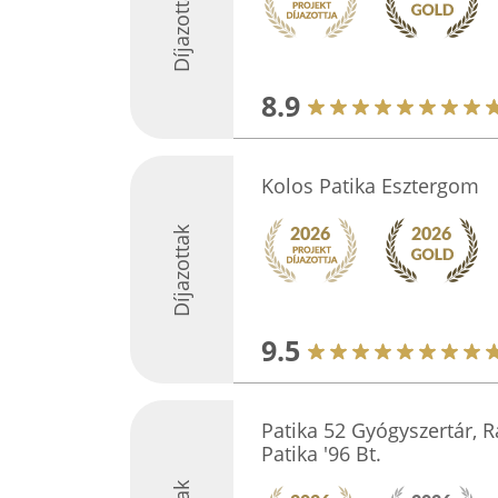
Díjazottak
8.9
Kolos Patika Esztergom
Díjazottak
9.5
Patika 52 Gyógyszertár, R
Patika '96 Bt.