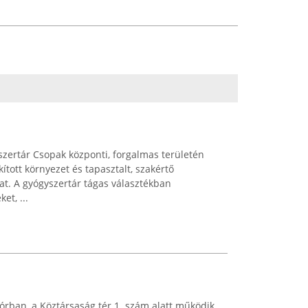
zertár Csopak központi, forgalmas területén
ított környezet és tapasztalt, szakértő
at. A gyógyszertár tágas választékban
et, ...
rban, a Köztársaság tér 1. szám alatt működik,