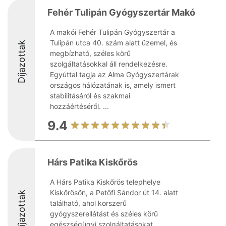
Fehér Tulipán Gyógyszertár Makó
A makói Fehér Tulipán Gyógyszertár a
Tulipán utca 40. szám alatt üzemel, és
Díjazottak
megbízható, széles körű
szolgáltatásokkal áll rendelkezésre.
Egyúttal tagja az Alma Gyógyszertárak
országos hálózatának is, amely ismert
stabilitásáról és szakmai
hozzáértéséről. ...
9.4
Hárs Patika Kiskőrös
A Hárs Patika Kiskőrös telephelye
Kiskőrösön, a Petőfi Sándor út 14. alatt
Díjazottak
található, ahol korszerű
gyógyszerellátást és széles körű
egészségügyi szolgáltatásokat